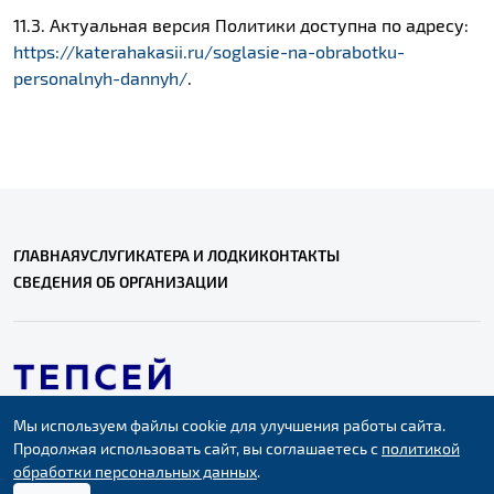
11.3. Актуальная версия Политики доступна по адресу:
https://katerahakasii.ru/soglasie-na-obrabotku-
personalnyh-dannyh/
.
ГЛАВНАЯ
УСЛУГИ
КАТЕРА И ЛОДКИ
КОНТАКТЫ
СВЕДЕНИЯ ОБ ОРГАНИЗАЦИИ
katerahakasii@yandex.ru
Политика обработки персональных данных
Мы используем файлы cookie для улучшения работы сайта.
+7‒913‒055‒4400
Мы в социальных сетях:
Продолжая использовать сайт, вы соглашаетесь с
ВКонтакте
политикой
обработки персональных данных
.
☎